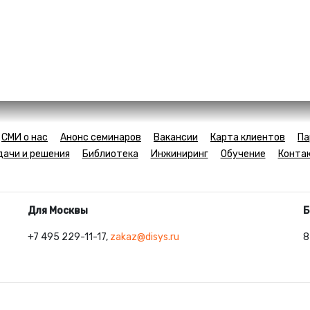
СМИ о нас
Анонс семинаров
Вакансии
Карта клиентов
Па
дачи и решения
Библиотека
Инжиниринг
Обучение
Конта
Для Москвы
Б
+7 495 229-11-17,
zakaz@disys.ru
8