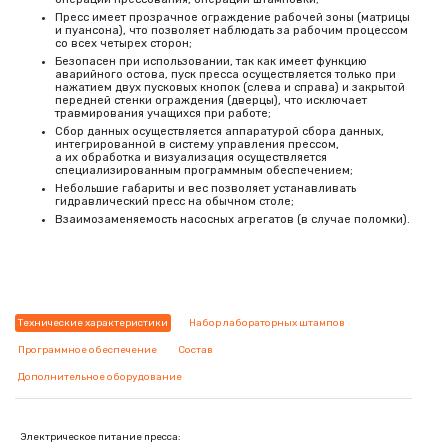
Пресс имеет прозрачное ограждение рабочей зоны
(
матрицы
и пуансона), что позволяет наблюдать за рабочим процессом
со всех четырех сторон;
Безопасен при использовании, так как имеет функцию
аварийного остова, пуск пресса осуществляется только при
нажатием двух пусковых кнопок
(
слева и справа) и закрытой
передней стенки ограждения
(
дверцы), что исключает
травмирования учащихся при работе;
Сбор данных осуществляется аппаратурой сбора данных,
интегрированной в систему управления прессом,
а их обработка и визуализация осуществляется
специализированным программным обеспечением;
Небольшие габариты и вес позволяет устанавливать
гидравлический пресс на обычном столе;
Взаимозаменяемость насосных агрегатов
(
в случае поломки).
Технические характеристики
Набор лабораторных штампов
Программное обеспечение
Состав
Дополнительное оборудование
Электрическое питание пресса: