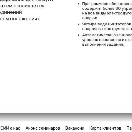
Программное обеспечен
Затем осваивается
содержит более 80 упр
оединений
на все виды электродуго
сварки;
чном положениях
Четыре вида имитаторов
сварочных инструментов
Автоматически оценива
уровень навыков по итог
выполнения задания.
СМИ о нас
Анонс семинаров
Вакансии
Карта клиентов
Па