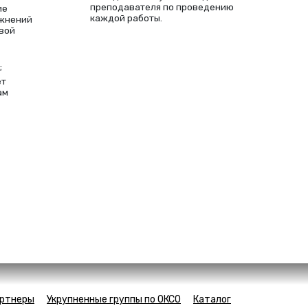
преподавателя по проведению
ие
каждой работы.
ажнений
вой
;
ет
ам
ртнеры
Укрупненные группы по ОКСО
Каталог