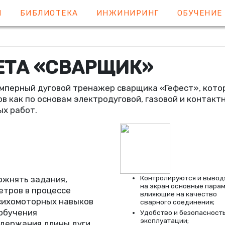
Я
БИБЛИОТЕКА
ИНЖИНИРИНГ
ОБУЧЕНИ
ЕТА
«
СВАРЩИК»
амперный дуговой тренажер сварщика
«
Гефест», кото
как по основам электродуговой, газовой и контактн
ых работ.
Контролируются и вывод
ожнять задания,
на экран основные парам
етров в процессе
влияющие на качество
сихомоторных навыков
сварного соединения;
 обучения
Удобство и безопасност
эксплуатации;
держания длины дуги