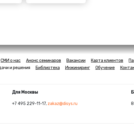
СМИ о нас
Анонс семинаров
Вакансии
Карта клиентов
Па
дачи и решения
Библиотека
Инжиниринг
Обучение
Конта
Для Москвы
Б
+7 495 229-11-17,
zakaz@disys.ru
8