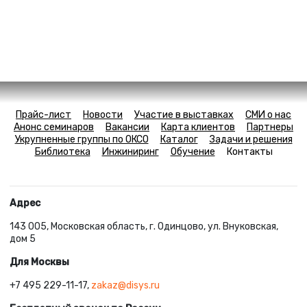
Прайс-лист
Новости
Участие в выставках
СМИ о нас
Анонс семинаров
Вакансии
Карта клиентов
Партнеры
Укрупненные группы по ОКСО
Каталог
Задачи и решения
Библиотека
Инжиниринг
Обучение
Контакты
Адрес
143 005, Московская область, г. Одинцово, ул. Внуковская,
дом 5
Для Москвы
+7 495 229-11-17,
zakaz@disys.ru