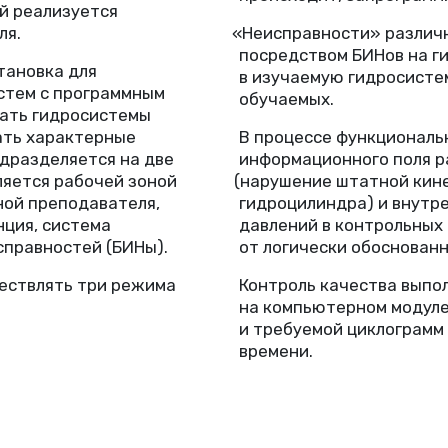
й реализуется
«
Неисправности» различ
ля.
посредством БИНов на г
тановка для
в изучаемую гидросисте
стем с программным
обучаемых.
вать гидросистемы
В процессе функциональ
ать характерные
информационного поля р
дразделяется на две
(
нарушение штатной кине
ляется рабочей зоной
гидроцилиндра) и внутр
ной преподавателя,
давлений в контрольных
ция, система
от логически обоснованн
исправностей
(
БИНы).
Контроль качества выпо
ествлять три режима
на компьютерном модуле
и требуемой циклограмм
времени.