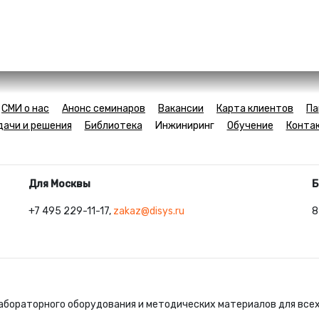
СМИ о нас
Анонс семинаров
Вакансии
Карта клиентов
Па
дачи и решения
Библиотека
Инжиниринг
Обучение
Конта
Для Москвы
Б
+7 495 229-11-17,
zakaz@disys.ru
8
абораторного оборудования и методических материалов для все