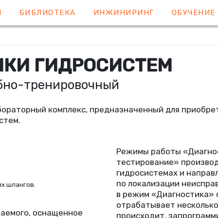
Я
БИБЛИОТЕКА
ИНЖИНИРИНГ
ОБУЧЕНИ
ИКИ ГИДРОСИСТЕМ
бно-тренировочный
ораторный комплекс, предназначенный для приобре
стем.
Режимы работы
«
Диагно
тестирование» производ
гидросистемах и направ
по локализации неисправ
их шлангов.
в режим
«
Диагностика» 
отрабатывает несколько 
аемого, оснащенное
происходит, запрограм