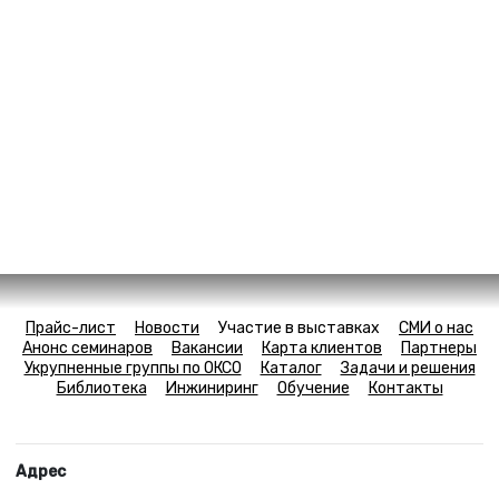
Прайс-лист
Новости
Участие в выставках
СМИ о нас
Анонс семинаров
Вакансии
Карта клиентов
Партнеры
Укрупненные группы по ОКСО
Каталог
Задачи и решения
Библиотека
Инжиниринг
Обучение
Контакты
Адрес