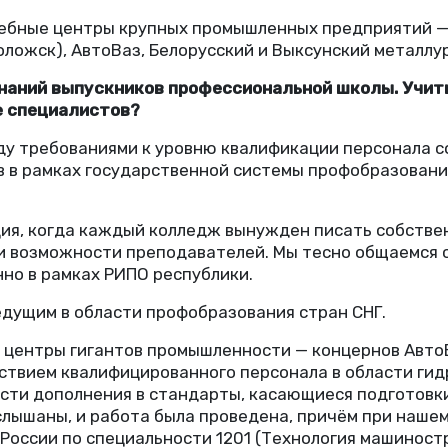
ебные центры крупных промышленных предприятий 
оложск), АвтоВаз, Белорусский и Выксунский металлур
знаний выпускников профессиональной школы. Учи
е специалистов?
ду требованиями к уровню квалификации персонала 
 в рамках государственной системы профобразования
ция, когда каждый колледж вынужден писать собстве
и возможности преподавателей. Мы тесно общаемся с
нно в рамках РИПО республики.
едущим в области профобразования стран СНГ.
 центры гигантов промышленности — концернов АвтоВ
тствием квалифицированного персонала в области ги
сти дополнения в стандарты, касающиеся подготовки
слышаны, и работа была проведена, причём при наше
России по специальности 1201
(
Технология машиност