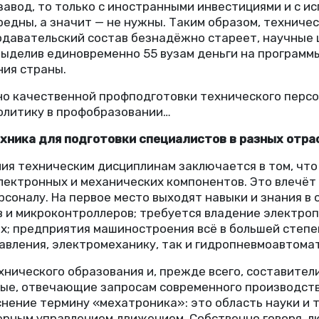
 завод, то только с иностранными инвестициями и с 
едны, а значит — не нужны. Таким образом, техничес
одавательский состав безнадёжно стареет, научные
 выделив единовременно 55 вузам деньги на програм
ния страны.
ьно качественной профподготовки технического перс
олитику в профобразовании…
техника для подготовки специалистов в разных отра
ия техническим дисциплинам заключается в том, чт
ектронных и механических компонентов. Это влечёт 
соналу. На первое место выходят навыки и знания в
 и микроконтроллеров; требуется владение электро
ах; предприятия машиностроения всё в большей степ
вления, электромеханику, так и гидропневмоавтомат
нического образования и, прежде всего, составител
ые, отвечающие запросам современного производств
снение термину
«
мехатроника»: это область науки и
ерным управлением движением. Собственно говоря, л