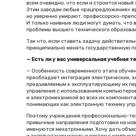
всем очевидно, что если и строится новый
Этим заводам любые
«
рацпредложения» вр
но уверенно умирают, профессорско-преп
И только наивные люди могут думать, что
проблемы высшего технического образова
Так что, если ставить задачу действител
принципиально менять государственную п
— Есть ли у вас универсальная учебная 
— Особенность современного этапа обучен
преобладает интеграция электрических, эл
предъявляемым к эксплуатирующему их пер
управления с использованием компьютеров
и электромеханикой во всех их компонент
понимающих как электронную технику упра
Поэтому учреждения професси­онально-тех
привычные направления подготовки на нов
именуются мехатронными. Хочу дать объя
и эксплуатации машин и систем с компьют