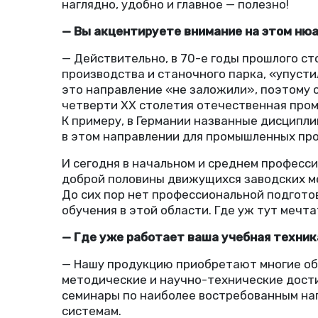
наглядно, удобно и главное — полезно!
— Вы акцентируете внимание на этом нюа
— Действительно, в 70-е годы прошлого с
производства и станочного парка, «упусти
это направление
«
не заложили», поэтому с
четверти XX столетия отечественная про
К примеру, в Германии названные дисципли
в этом направлении для промышленных про
И сегодня в начальном и среднем професс
доброй половины движущихся заводских 
До сих пор нет профессиональной подгото
обучения в этой области. Где уж тут мечта
— Где уже работает ваша учебная техник
— Нашу продукцию приобретают многие обр
методические и научно-технические дости
семинары по наиболее востребованным нап
системам.