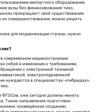
использованием импортного оборудования.
кие вузы без финансирования тихо,
 школы прекращают своё существование.
мы их совершенствования, можно решить
онала для модернизации страны, нужно
слях?
о в современном машиностроении
за собой и изменения к требованиям,
 обращении с электронной техникой
пневматикой, электрогидравликой
ени нуждаются в специалистах-«гибридах»,
ику.
и ФГОСов, уже сегодня должны менять
а. Такие направления подготовки
 техники, посвящённая созданию
юбая современная машина, станок, самолёт