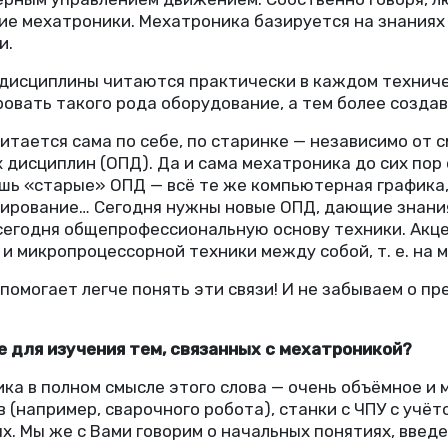
ие мехатроники. Мехатроника базируется на знаниях 
и.
ти дисциплины читаются практически в каждом технич
овать такого рода оборудование, а тем более создав
итается сама по себе, по старинке — независимо от 
х дисциплин
(
ОПД). Да и сама мехатроника до сих по
ишь
«
старые» ОПД — всё те же компьютерная графика,
ирование… Сегодня нужны новые ОПД, дающие знания
т сегодня общепрофессиональную основу техники. Ак
 и микропроцессорной техники между собой,
т. е.
на м
помогает легче понять эти связи! И не забываем о п
 для изучения тем, связанных с мехатроникой?
ка в полном смысле этого слова — очень объёмное и 
в
(
например, сварочного робота), станки с ЧПУ с учё
. Мы же с Вами говорим о начальных понятиях, введе