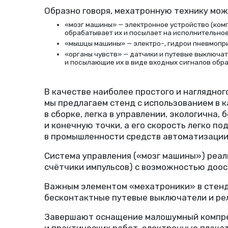
Образно говоря, мехатронную технику мож
«мозг машины» — электронное устройство
(
комп
обрабатывает их и посылает на исполнительно
«мышцы машины» — электро-, гидрои пневмопр
«органы чувств» — датчики и путевые выключа
и посылающие их в виде входных сигналов обра
В качестве наиболее простого и наглядног
мы предлагаем стенд с использованием в 
в сборке, легка в управлении, экологична
и конечную точки, а его скорость легко п
в промышленности средств автоматизации
Система управления
(
«мозг машины») реал
счётчики импульсов) с возможностью доо
Важным элементом
«
мехатроники» в стен
бесконтактные путевые выключатели и рел
Завершают оснащение малошумный компрес
и практических работ, электронные плак