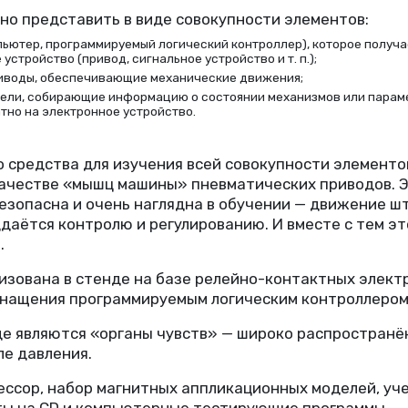
но представить в виде совокупности элементов:
ьютер, программируемый логический контроллер), которое получае
е устройство
(
привод, сигнальное устройство
и т. п.
);
иводы, обеспечивающие механические движения;
тели, собирающие информацию о состоянии механизмов или парам
тно на электронное устройство.
о средства для изучения всей совокупности элементо
качестве
«
мышц машины» пневматических приводов. Эт
, безопасна и очень наглядна в обучении — движение
оддаётся контролю и регулированию. И вместе с тем 
.
изована в стенде на базе релейно-контактных элек
снащения программируемым логическим контроллером
де являются
«
органы чувств» — широко распространё
е давления.
сор, набор магнитных аппликационных моделей, уче
аты на CD и компьютерные тестирующие программы.