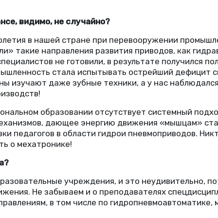
нсе, видимо, не случайно?
толетия в нашей стране при перевооружении промышл
ли» такие направления развития приводов, как гидра
пециалистов не готовили, в результате получился пол
мышленность стала испытывать острейший дефицит с
ны изучают даже зубные техники, а у нас наблюдалс
изводств!
иональном образовании отсутствует системный подход
механизмов, дающее энергию движения
«
мышцам» стан
вки педагогов в области гидрои пневмоприводов. Ник
ть о мехатронике!
а?
азовательные учреждения, и это неудивительно, по
жения. Не забываем и о преподавателях спецдисципл
равлениям, в том числе по гидропневмоавтоматике, 