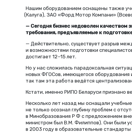
Нашим оборудованием оснащены также уч
(
Калуга), ЗАО
«
Форд Мотор Компани»
(
Всев
— Сегодня бизнес недоволен качеством 
требования, предъявляемые к подготовк
— Действительно, существует разрыв меж
и возможностями подготовки специалистов
достигает 12−15 лет.
Но у нас сложилась парадоксальная ситуа
новых ФГОСов, имеющегося оборудования 
так там эта работа ведётся централизова
Кстати, именно РИПО Беларуси признано в
Несколько лет назад мы оснащали учебные
не только осознал глубину проблем с отсу
в Минобразования Р Ф
с предложением вне
министром был В.М. Филиппов). Они были у
в 2003 году в образовательные стандарты 