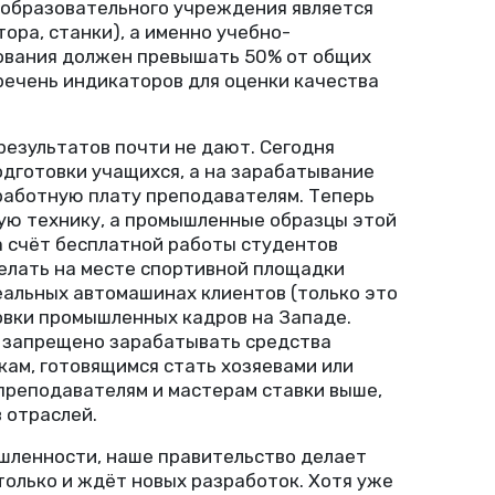
 образовательного учреждения является
тора, станки), а именно учебно-
ования должен превышать 50% от общих
речень индикаторов для оценки качества
езультатов почти не дают. Сегодня
дготовки учащихся, а на зарабатывание
работную плату преподавателям. Теперь
ую технику, а промышленные образцы этой
а счёт бесплатной работы студентов
елать на месте спортивной площадки
еальных автомашинах клиентов
(
только это
товки промышленных кадров на Западе.
ы запрещено зарабатывать средства
кам, готовящимся стать хозяевами или
 преподавателям и мастерам ставки выше,
 отраслей.
ышленности, наше правительство делает
олько и ждёт новых разработок. Хотя уже