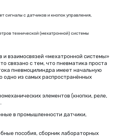
т сигналы с датчиков и кнопок управления,
етров технической
(
мехатронной) системы
в и взаимосвязей
«
мехатронной системы»
о связано с тем, что пневматика проста
 штока пневмоцилиндра имеет начальную
это одно из самых распространённых
тромеханических элементов
(
кнопки, реле,
.
нные в промышленности датчики,
бные пособия, сборник лабораторных