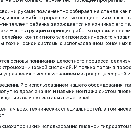
 своими руками поэлементно собирает на стенде как
я, используя быстроразъёмные соединения и электр
«
интеллект ребёнка зарождается на кончиках его па
ика — конструкции и принцип работы гидроили пнев
 релейно-контактного электромеханического управле
 технической системы с использованием конечных в
ются основы понимания целостного процесса, реализ
лектромеханической системой. И только потом в про
и управления с использованием микропроцессорной и
ведённый с использованием нашего оборудования, г
 попутно давая знания и навыки монтажа систем пне
х датчиков и путевых выключателей.
дентам всех технических специальностей, в том чис
ют.
в
«
мехатроники» использование пневмои гидроавтома