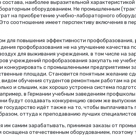
о состава, наиболее выразительной характеристикой
абораторным оборудованием. Не промышленным
(
трак
трат на приобретение учебно-лабораторного оборуд
 Это соотношение имеет перспективу включения в пе
ом для повышения эффективности профобразования, р
дения профобразования не на улучшение качества по
оздух для выживания учреждения, в том числе на за
ров учреждений профобразования закупать не учебн
 и конкурировать с промышленными предприятиями з
дственные площади. Становится понятным желание сд
д видом обучения студентов ремонтным работам на р
олько и слышим, как хорошо устроена система подго
 например, в Германии учебным заведениям профшкол
они будут создавать конкуренцию своим же выпускни
е государство идёт также на то, чтобы выплачивать
образом, оттуда к преподаванию лучших специалистов
гая им самим зарабатывать, принимая заказы от пром
и оснащена отечественным оборудованием, поэтому т