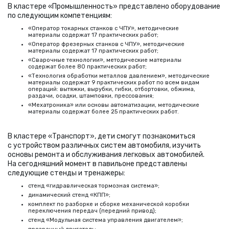
В кластере
«
Промышленность» представлено оборудование
по следующим компетенциям:
«Оператор токарных станков с ЧПУ», методические
материалы содержат 17 практических работ;
«Оператор фрезерных станков с ЧПУ», методические
материалы содержат 17 практических работ;
«Сварочные технологии», методические материалы
содержат более 80 практических работ;
«Технология обработки металлов давлением», методические
материалы содержат 9 практических работ по всем видам
операций: вытяжки, вырубки, гибки, отбортовки, обжима,
раздачи, осадки, штамповки, прессования;
«Мехатроника» или основы автоматизации, методические
материалы содержат более 25 практических работ.
В кластере
«
Транспорт», дети смогут познакомиться
с устройством различных систем автомобиля, изучить
основы ремонта и обслуживания легковых автомобилей.
На сегодняшний момент в павильоне представлены
следующие стенды и тренажеры:
стенд
«
гидравлическая тормозная система»;
динамический стенд
«
КПП»;
комплект по разборке и сборке механической коробки
переключения передач
(
передний привод);
стенд
«
Модульная система управления двигателем»;