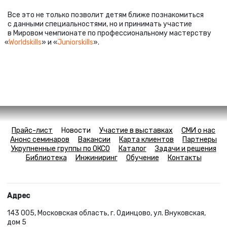
Все это не только позволит детям ближе познакомиться
с данными специальностями, но и принимать участие
в Мировом чемпионате по профессиональному мастерству
«
Worldskills
» и «
Juniorskills
».
Прайс-лист
Новости
Участие в выставках
СМИ о нас
Анонс семинаров
Вакансии
Карта клиентов
Партнеры
Укрупненные группы по ОКСО
Каталог
Задачи и решения
Библиотека
Инжиниринг
Обучение
Контакты
Адрес
143 005, Московская область, г. Одинцово, ул. Внуковская,
дом 5