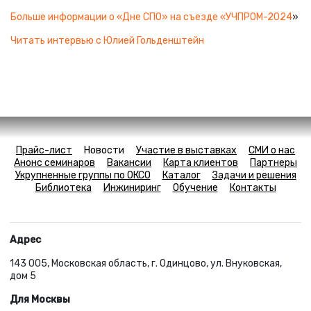
Больше информации о «Дне СПО» на съезде
«
УЧПРОМ-2024
»
Читать интервью с Юлией Гольденштейн
Прайс-лист
Новости
Участие в выставках
СМИ о нас
Анонс семинаров
Вакансии
Карта клиентов
Партнеры
Укрупненные группы по ОКСО
Каталог
Задачи и решения
Библиотека
Инжиниринг
Обучение
Контакты
Адрес
143 005, Московская область, г. Одинцово, ул. Внуковская,
дом 5
Для Москвы