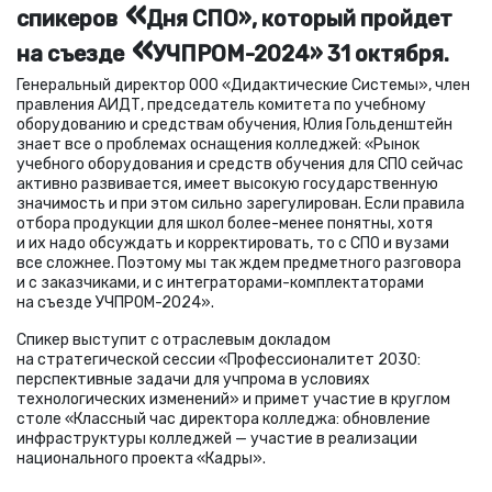
«
спикеров
Дня СПО», который пройдет
«
на съезде
УЧПРОМ-2024» 31 октября.
Генеральный директор ООО
«
Дидактические Системы», член
правления АИДТ, председатель комитета по учебному
оборудованию и средствам обучения, Юлия Гольденштейн
знает все о проблемах оснащения колледжей: «Рынок
учебного оборудования и средств обучения для СПО сейчас
активно развивается, имеет высокую государственную
значимость и при этом сильно зарегулирован. Если правила
отбора продукции для школ более-менее понятны, хотя
и их надо обсуждать и корректировать, то с СПО и вузами
все сложнее. Поэтому мы так ждем предметного разговора
и с заказчиками, и с интеграторами-комплектаторами
на съезде УЧПРОМ-2024».
Спикер выступит с отраслевым докладом
на стратегической сессии
«
Профессионалитет 2030:
перспективные задачи для учпрома в условиях
технологических изменений» и примет участие в круглом
столе
«
Классный час директора колледжа: обновление
инфраструктуры колледжей — участие в реализации
национального проекта
«
Кадры».