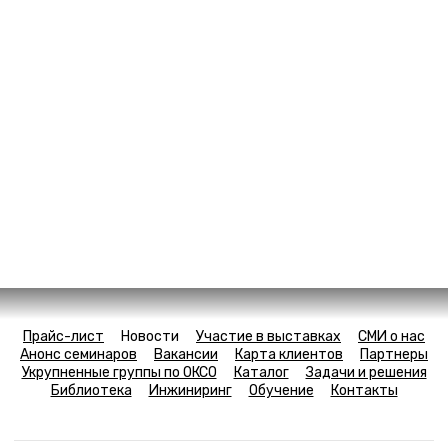
Прайс-лист
Новости
Участие в выставках
СМИ о нас
Анонс семинаров
Вакансии
Карта клиентов
Партнеры
Укрупненные группы по ОКСО
Каталог
Задачи и решения
Библиотека
Инжиниринг
Обучение
Контакты