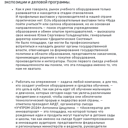
экспозиции и деловой программы.
Как я уже говорила, рынок учебного оборудования только
развивается и находится в стадии становления.
И профильных выставок у производителей в нашей стране
практически нет. Есть образовательные выставки типа
«
Куда
пойти учиться?» или салона образования, но их основная
направленность — поиск студентов учреждениями
образования и обмен опытом преподавателей, — высказала
свое мнение Юлия Сергеевна Гольденштейн, генеральный
директор компании
«
Дидактические Системы».
Не было площадки, где могли бы профессионально
встретиться и наладить диалог органы государственной
власти, отвечающие за формирование государственной
политики в области образования, представители заказчиков,
принимающих решения о покупке оборудования,
производители и интеграторы. После первого съезда учебной
промышленности мы поняли, что эта площадка именно то, что
нам не хватало.
Работать на опережение — задача любой компании, а для тех,
кто создает учебное оборудование и средства обучения, —
это цель в кубе, так как речь идет об обучении мальчишек
и девчонок, которых сегодня надо так увлечь различными
предметами и наукой, чтобы завтра они обеспечили
технологический прорыв и лидерство всей страны, —
отметила президент АИДТ, организатор съезда
«
УЧПРОМ-2024» Антонина Цицулина. — «Акселератор для
инноваторов» — это площадка, на которой только что
рожденные идеи и продукты могут
«
шагнуть» в детские сады
и школы, так как именно на съезде будет заинтересованная
в инновациях аудитория: представители федеральных
и региональных министерств и ведомств, руководители