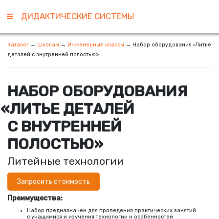
ДИДАКТИЧЕСКИЕ СИСТЕМЫ
Каталог
→
Школам
→
Инженерные классы
→
Набор оборудования
Литье
«
деталей с внутренней полостью»
НАБОР ОБОРУДОВАНИЯ
«
ЛИТЬЕ ДЕТАЛЕЙ
С ВНУТРЕННЕЙ
ПОЛОСТЬЮ»
Литейные технологии
Запросить стоимость
Преимущества:
Набор предназначен для проведения практических занятий
с учащимися и изучения технологии и особенностей