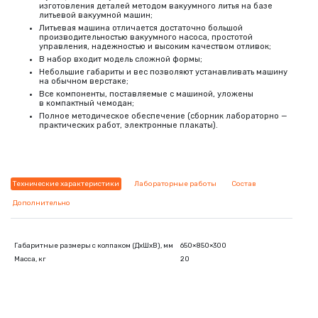
изготовления деталей методом вакуумного литья на базе
литьевой вакуумной машин;
Литьевая машина отличается достаточно большой
производительностью вакуумного насоса, простотой
управления, надежностью и высоким качеством отливок;
В набор входит модель сложной формы;
Небольшие габариты и вес позволяют устанавливать машину
на обычном верстаке;
Все компоненты, поставляемые с машиной, уложены
в компактный чемодан;
Полное методическое обеспечение
(
сборник лабораторно —
практических работ, электронные плакаты).
Технические характеристики
Лабораторные работы
Состав
Дополнительно
Габаритные размеры с колпаком
(
ДхШхВ), мм
650×850×300
Масса, кг
20