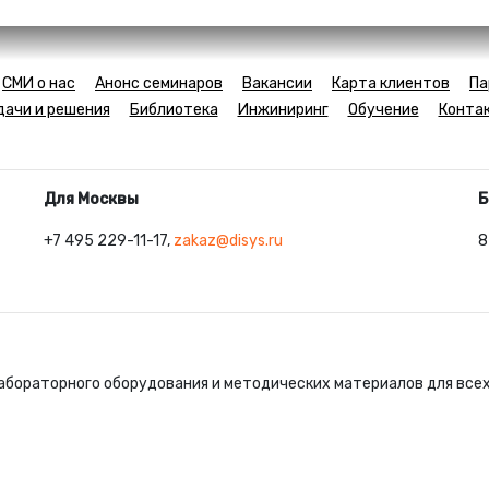
СМИ о нас
Анонс семинаров
Вакансии
Карта клиентов
Па
дачи и решения
Библиотека
Инжиниринг
Обучение
Конта
Для Москвы
Б
+7 495 229-11-17,
zakaz@disys.ru
8
абораторного оборудования и методических материалов для все