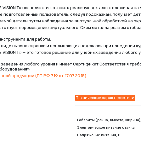
E VISION Т» позволяют изготовить реальную деталь отслеживая на 
е подготовленный пользователь, следуя подсказкам, получает де
емой детали путем наблюдения за виртуальной обработкой на экр
етствует перемещению виртуального. Съем металла резцом отобр
инструмента для работы;
 виде вызова справки и всплывающих подсказок при наведении к
E VISION Т» — это готовое решение для учебных заведений любого 
х заведения любого уровня и имеет Сертификат Соответствия треб
оборудования».
енной продукции
(
ПП РФ 719 от 17.07.2015)
Технические характеристики
Габариты
(
длина, высота, ширина)
Электрическое питание станка:
Напряжение питания, В