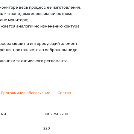
мониторе весь процесс ее изготовления;
таль с заведомо хорошим качеством;
ане монитора;
ажается аналогично изменению контура
урсора мыши на интересующий элемент;
уровня, поставляется в собранном виде,
ованиям технического регламента
Программное обеспечение
Состав
, мм
800×950×780
220