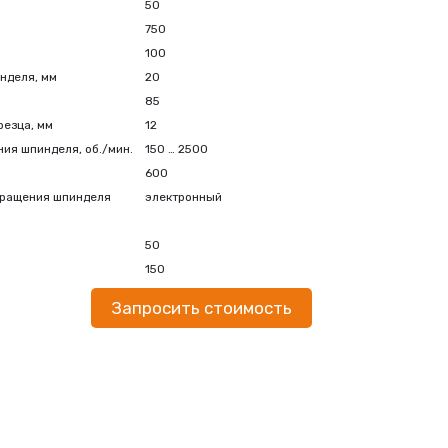
50
750
100
нделя, мм
20
85
резца, мм
12
ия шпинделя, об./мин.
150 … 2500
600
вращения шпинделя
электронный
50
150
Запросить стоимость