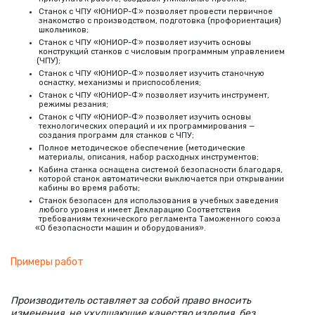
Станок с ЧПУ
«
ЮНИОР-Ф» позволяет провести первичное
знакомство с производством, подготовка
(
профориентация)
школьников;
Станок с ЧПУ
«
ЮНИОР-Ф» позволяет изучить основы
конструкций станков с числовым программным управлением
(
ЧПУ);
Станок с ЧПУ
«
ЮНИОР-Ф» позволяет изучить станочную
оснастку, механизмы и приспособления;
Станок с ЧПУ
«
ЮНИОР-Ф» позволяет изучить инструмент,
режимы резания;
Станок с ЧПУ
«
ЮНИОР-Ф» позволяет изучить основы
технологических операций и их программирования —
создания программ для станков с ЧПУ;
Полное методическое обеспечение
(
методические
материалы, описания, набор расходных инструментов;
Кабина станка оснащена системой безопасности благодаря,
которой станок автоматически выключается при открывании
кабины во время работы;
Станок безопасен для использования в учебных заведения
любого уровня и имеет Декларацию Соответствия
требованиям технического регламента Таможенного союза
«
О безопасности машин и оборудования».
Примеры работ
Производитель оставляет за собой право вносить
изменения, не ухудшающие качество изделия, без