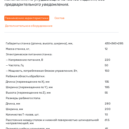
предварительного уведомления.
Технические характеристики
Состав
Дополнительное оборудование
Габариты станка
(
длина, высота, ширина), мм,
430×340×285
Масса станка, кг,
12
Электрическое питание станка:
— Напряжение питания, В
220
— Частота, Гц
50
— Мощность, потребляемая блоком управления, Вт,
150
Рабочая область обработки:
Длина
(
перемещение по X), мм
135
Ширина
(
перемещение по Y), мм
185
Высота
(
перемещение по Z), мм
55
Размеры рабочего стола:
Длина, мм
280
Ширина, мм
200
Количество Т-пазов, шт.
10
Расстояние между столом и нижней поверхностью шпиндельной
61.5
направляющей, мм
Диаметр шейки шпинделя, мм
45