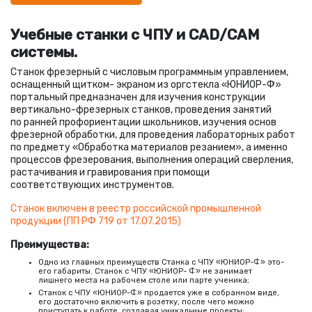
Учебные станки с ЧПУ и CAD/CAM
системы.
Станок фрезерный с числовым программным управлением,
оснащенный щитком- экраном из оргстекла
«
ЮНИОР-Ф»
портальный предназначен для изучения конструкции
вертикально-фрезерных станков, проведения занятий
по ранней профориентации школьников, изучения основ
фрезерной обработки, для проведения лабораторных работ
по предмету
«
Обработка материалов резанием», а именно
процессов фрезерования, выполнения операций сверления,
растачивания и гравирования при помощи
соответствующих инструментов.
Станок включен в реестр российской промышленной
продукции
(
ПП РФ 719 от 17.07.2015)
Преимущества:
Одно из главных преимуществ Станка с ЧПУ
«
ЮНИОР-Ф» это-
его габариты. Станок с ЧПУ
«
ЮНИОР- Ф» не занимает
лишнего места на рабочем столе или парте ученика;
Станок с ЧПУ
«
ЮНИОР-Ф» продается уже в собранном виде,
его достаточно включить в розетку, после чего можно
приступать к работе, создавая уникальные проекты;