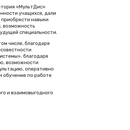
атория
«
МультДис»
нности учащихся, дали
 приобрести навыки
ы, возможность
будущей специальности.
том числе, благодаря
осовестности
истемы», благодаря
ю, возможности
ультацию, оперативно
и обучение по работе
го и взаимовыгодного