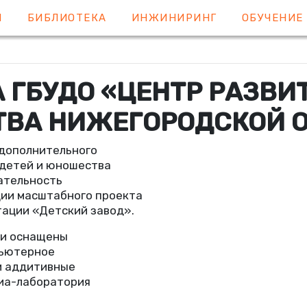
Я
БИБЛИОТЕКА
ИНЖИНИРИНГ
ОБУЧЕНИ
 ГБУДО
«
ЦЕНТР РАЗВИ
ТВА НИЖЕГОРОДСКОЙ 
дополнительного
 детей и юношества
ательность
ии масштабного проекта
тации
«
Детский завод».
ли оснащены
пьютерное
и аддитивные
диа-лаборатория