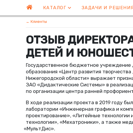
КАТАЛОГ
ЗАДАЧИ И РЕШЕНИ
← Клиенты
ОТЗЫВ ДИРЕКТОРА
ДЕТЕЙ И ЮНОШЕС
Государственное бюджетное учреждение 
образования
«
Центр развития творчества
Нижегородской области» выражает призн
ЗАО
«
Дидактические Системы» в реализац
по организации центра ранней профориен
В ходе реализации проекта в 2019 году бы
лаборатории
«
Инженерная графика и ком
проектирование», «Литейные технологии 
технологии», «Мехатроники», а также ме
«
МультДис».