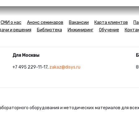
СМИ о нас
Анонс семинаров
Вакансии
Карта клиентов
Па
дачи и решения
Библиотека
Инжиниринг
Обучение
Конта
Для Москвы
Б
+7 495 229-11-17,
zakaz@disys.ru
8
абораторного оборудования и методических материалов для все